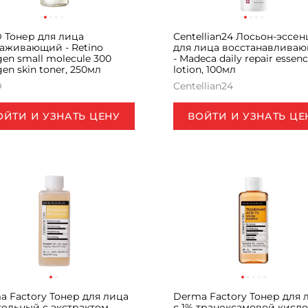
D Тонер для лица
Centellian24 Лосьон-эссе
аживающий - Retino
для лица восстанавлива
gen small molecule 300
- Madeca daily repair essen
gen skin toner, 250мл
lotion, 100мл
D
Centellian24
ОЙТИ И УЗНАТЬ ЦЕНУ
ВОЙТИ И УЗНАТЬ ЦЕ
a Factory Тонер для лица
Derma Factory Тонер для 
тельный с экстрактом
с 1% транексамовой кисло