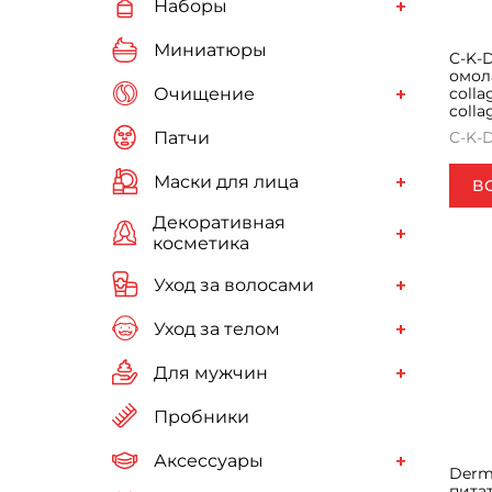
Наборы
Миниатюры
C-K-
омол
Очищение
colla
colla
Патчи
C-K-
Маски для лица
В
Декоративная
косметика
Уход за волосами
Уход за телом
Для мужчин
Пробники
Аксессуары
Derm
пита