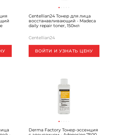
нция
Centellian24 Тонер для лица
ющий
восстанавливающий - Madeca
ce
daily repair toner, 150мл
Centellian24
НУ
ВОЙТИ И УЗНАТЬ ЦЕНУ
лица
Derma Factory Тонер-эссенция
той -
с аденозином - Adenosine 7500