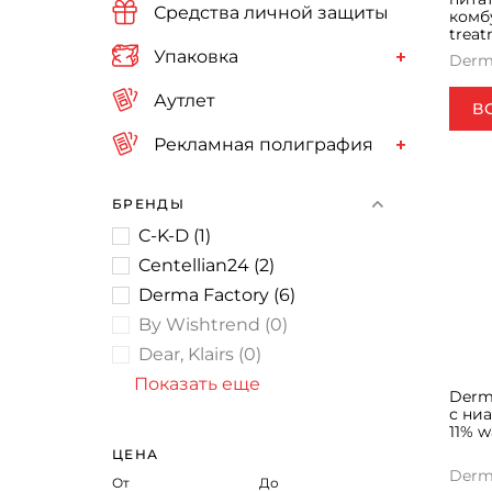
Средства личной защиты
комб
treat
Упаковка
Derm
Аутлет
В
Рекламная полиграфия
БРЕНДЫ
C-K-D
(
1
)
Centellian24
(
2
)
Derma Factory
(
6
)
By Wishtrend
(
0
)
Dear, Klairs
(
0
)
Показать еще
Derm
с ни
11% w
ЦЕНА
Derm
От
До