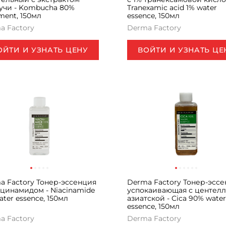
учи - Kombucha 80%
Tranexamic acid 1% water
ment, 150мл
essence, 150мл
a Factory
Derma Factory
ОЙТИ И УЗНАТЬ ЦЕНУ
ВОЙТИ И УЗНАТЬ ЦЕ
a Factory Тонер-эссенция
Derma Factory Тонер-эсс
ацинамидом - Niacinamide
успокаивающая с центел
ater essence, 150мл
азиатской - Cica 90% water
essence, 150мл
a Factory
Derma Factory