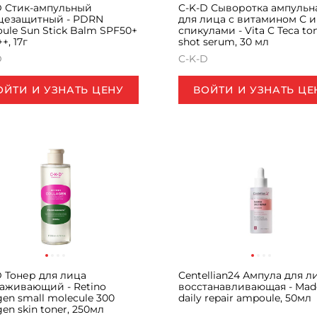
D Стик-ампульный
C-K-D Сыворотка ампульн
цезащитный - PDRN
для лица с витамином С и
ule Sun Stick Balm SPF50+
спикулами - Vita C Teca to
+, 17г
shot serum, 30 мл
D
C-K-D
ОЙТИ И УЗНАТЬ ЦЕНУ
ВОЙТИ И УЗНАТЬ ЦЕ
D Тонер для лица
Centellian24 Ампула для л
аживающий - Retino
восстанавливающая - Mad
gen small molecule 300
daily repair ampoule, 50мл
gen skin toner, 250мл