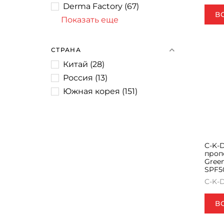
Derma Factory
(
67
)
В
Показать еще
СТРАНА
Китай
(
28
)
Россия
(
13
)
Южная корея
(
151
)
C-K-
проп
Green
SPF5
C-K-
В