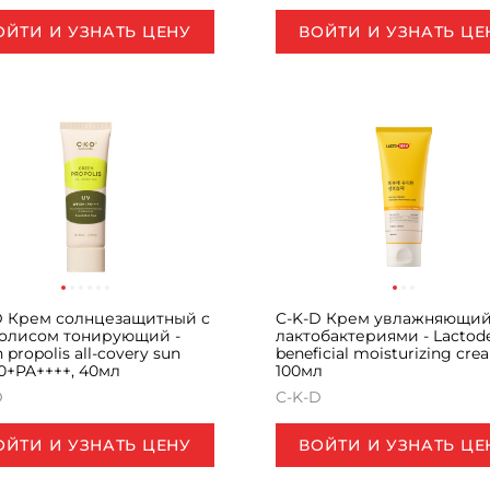
ОЙТИ И УЗНАТЬ ЦЕНУ
ВОЙТИ И УЗНАТЬ ЦЕ
D Крем солнцезащитный с
C-K-D Крем увлажняющий
олисом тонирующий -
лактобактериями - Lacto
 propolis all-covery sun
beneficial moisturizing cre
0+PA++++, 40мл
100мл
D
C-K-D
ОЙТИ И УЗНАТЬ ЦЕНУ
ВОЙТИ И УЗНАТЬ ЦЕ