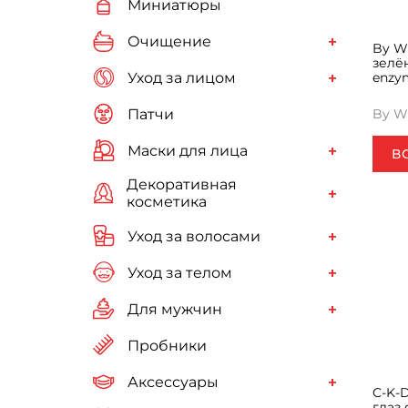
Миниатюры
Очищение
By W
зелён
Уход за лицом
enzym
Патчи
By W
Маски для лица
В
Декоративная
косметика
Уход за волосами
Уход за телом
Для мужчин
Пробники
Аксессуары
C-K-
глаз