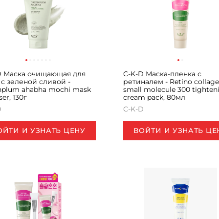
D Маска очищающая для
C-K-D Маска-пленка с
 с зеленой сливой -
ретиналем - Retino collag
nplum ahabha mochi mask
small molecule 300 tighten
ser, 130г
cream pack, 80мл
D
C-K-D
ОЙТИ И УЗНАТЬ ЦЕНУ
ВОЙТИ И УЗНАТЬ ЦЕ