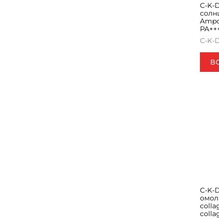
C-K-
солн
Ampo
PA+++
C-K-
В
C-K-
омол
colla
colla