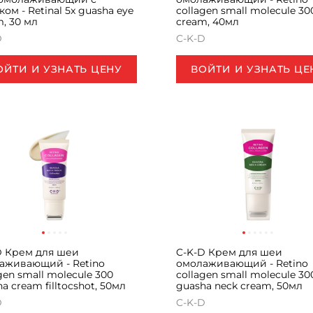
ом - Retinal 5x guasha eye
collagen small molecule 30
, 30 мл
cream, 40мл
D
C-K-D
ОЙТИ И УЗНАТЬ ЦЕНУ
ВОЙТИ И УЗНАТЬ ЦЕ
D Крем для шеи
C-K-D Крем для шеи
аживающий - Retino
омолаживающий - Retino
gen small molecule 300
collagen small molecule 30
a cream filltocshot, 50мл
guasha neck cream, 50мл
D
C-K-D