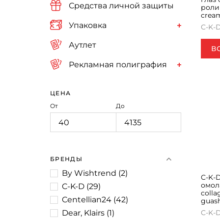
Средства личной защиты
ролик
cream
Упаковка
C-K-
Аутлет
В
Рекламная полиграфия
ЦЕНА
От
До
БРЕНДЫ
By Wishtrend
(
2
)
C-K-
омол
C-K-D
(
29
)
colla
Centellian24
(
42
)
guash
Dear, Klairs
(
1
)
C-K-