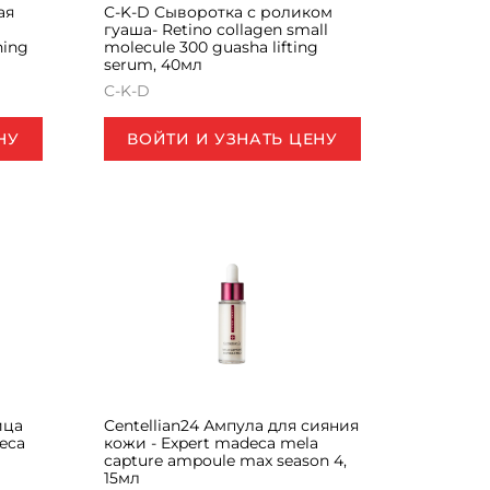
ая
C-K-D Сыворотка с роликом
гуаша- Retino collagen small
ning
molecule 300 guasha lifting
serum, 40мл
C-K-D
НУ
ВОЙТИ И УЗНАТЬ ЦЕНУ
ица
Centellian24 Ампула для сияния
eca
кожи - Expert madeca mela
capture ampoule max season 4,
15мл