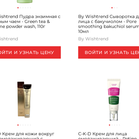
ishtrend Пудра энзимная с
By Wishtrend Сыворотка д
ым чаем - Green tea &
лица с бакучиолом - Pore
e powder wash, 110г
smoothing bakuchiol serum
10мл
ishtrend
By Wishtrend
ОЙТИ И УЗНАТЬ ЦЕНУ
ВОЙТИ И УЗНАТЬ ЦЕ
D Крем для кожи вокруг
C-K-D Крем для лица
 омолаживающий с
омолаживающий - Retino