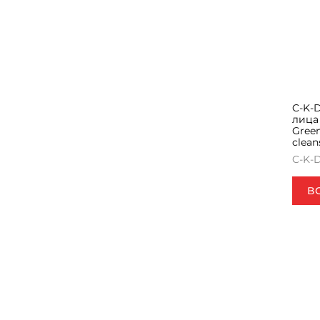
C-K-
лица
Gree
clean
C-K-
В