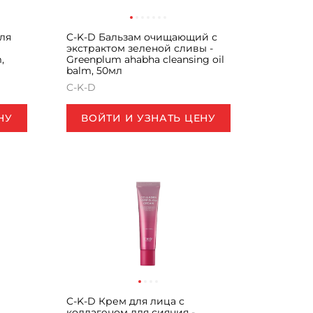
ля
C-K-D Бальзам очищающий с
экстрактом зеленой сливы -
,
Greenplum ahabha cleansing oil
balm, 50мл
C-K-D
НУ
ВОЙТИ И УЗНАТЬ ЦЕНУ
C-K-D Крем для лица с
коллагеном для сияния -