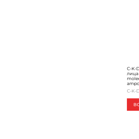
C-K-
лица 
mole
ampo
C-K-
В