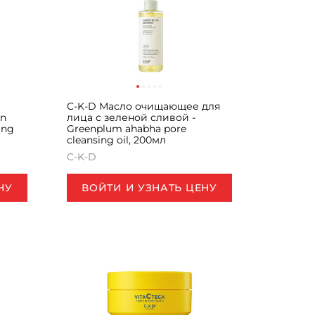
C-K-D Масло очищающее для
en
лица с зеленой сливой -
ing
Greenplum ahabha pore
cleansing oil, 200мл
C-K-D
НУ
ВОЙТИ И УЗНАТЬ ЦЕНУ