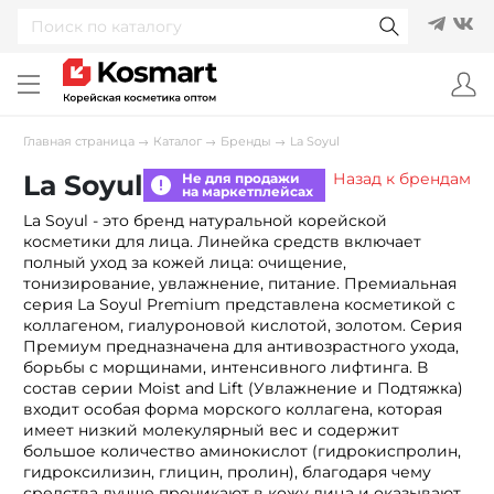
Главная страница
Каталог
Бренды
La Soyul
La Soyul
Назад к брендам
Не для продажи
на маркетплейсах
La Soyul - это бренд натуральной корейской
косметики для лица. Линейка средств включает
полный уход за кожей лица: очищение,
тонизирование, увлажнение, питание. Премиальная
серия La Soyul Premium представлена косметикой с
коллагеном, гиалуроновой кислотой, золотом. Серия
Премиум предназначена для антивозрастного ухода,
борьбы с морщинами, интенсивного лифтинга. В
состав серии Moist and Lift (Увлажнение и Подтяжка)
входит особая форма морского коллагена, которая
имеет низкий молекулярный вес и содержит
большое количество аминокислот (гидрокиспролин,
гидроксилизин, глицин, пролин), благодаря чему
средства лучше проникают в кожу лица и оказывают